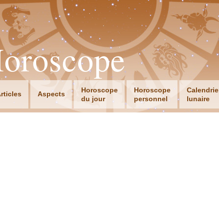
Horoscope
Horoscope
Horoscope
Calendrie
rticles
Aspects
du jour
personnel
lunaire