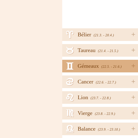
a
+
Bélier
(21.3. - 20.4.)
b
+
Taureau
(21.4. - 21.5.)
c
+
Gémeaux
(22.5. - 21.6.)
d
+
Cancer
(22.6. - 22.7.)
e
+
Lion
(23.7. - 22.8.)
f
+
Vierge
(23.8. - 22.9.)
g
+
Balance
(23.9. - 23.10.)