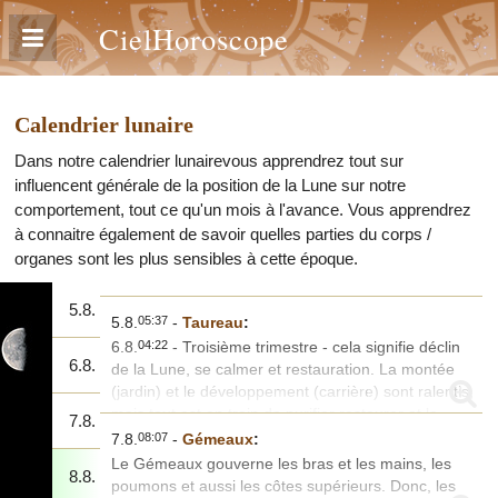
CielHoroscope
Calendrier lunaire
Dans notre calendrier lunairevous apprendrez tout sur
influencent générale de la position de la Lune sur notre
comportement, tout ce qu'un mois à l'avance. Vous apprendrez
à connaitre également de savoir quelles parties du corps /
organes sont les plus sensibles à cette époque.
5.8.
05:37
5.8.
-
Taureau
:
04:22
6.8.
- Troisième trimestre - cela signifie déclin
6.8.
de la Lune, se calmer et restauration. La montée
(jardin) et le développement (carrière) sont ralentis,
mais tout est en train de purifier restaurer et la
7.8.
régénérer.
08:07
7.8.
-
Gémeaux
:
Le Taureau gouverne le cou, la gorge, les oreilles
Le Gémeaux gouverne les bras et les mains, les
8.8.
et la région occipitale. Les maladies auxquelles ces
poumons et aussi les côtes supérieurs. Donc, les