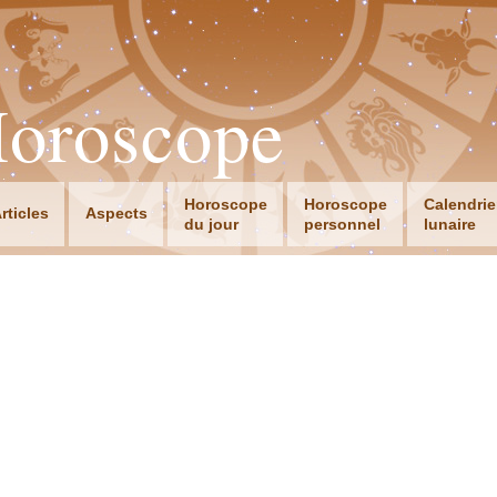
Horoscope
Horoscope
Horoscope
Calendrie
rticles
Aspects
du jour
personnel
lunaire