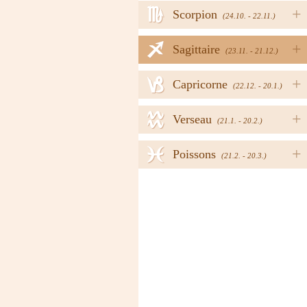
h
+
Scorpion
(24.10. - 22.11.)
i
+
Sagittaire
(23.11. - 21.12.)
j
+
Capricorne
(22.12. - 20.1.)
k
+
Verseau
(21.1. - 20.2.)
l
+
Poissons
(21.2. - 20.3.)