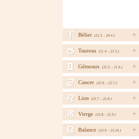
a
+
Bélier
(21.3. - 20.4.)
b
+
Taureau
(21.4. - 21.5.)
c
+
Gémeaux
(22.5. - 21.6.)
d
+
Cancer
(22.6. - 22.7.)
e
+
Lion
(23.7. - 22.8.)
f
+
Vierge
(23.8. - 22.9.)
g
+
Balance
(23.9. - 23.10.)