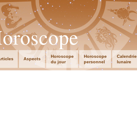
Horoscope
Horoscope
Horoscope
Calendrie
rticles
Aspects
du jour
personnel
lunaire