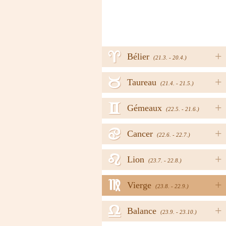
a
+
Bélier
(21.3. - 20.4.)
b
+
Taureau
(21.4. - 21.5.)
c
+
Gémeaux
(22.5. - 21.6.)
d
+
Cancer
(22.6. - 22.7.)
e
+
Lion
(23.7. - 22.8.)
f
+
Vierge
(23.8. - 22.9.)
g
+
Balance
(23.9. - 23.10.)