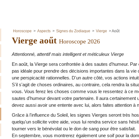
Horoscope
Aspects
Signes du Zodiaque
Vierge
Aoűt
Vierge aoűt
Horoscope 2026
Attentionné, attentif mais intelligent et méticuleux Vierge
En août, la Vierge sera confrontée à des sautes d'humeur. Par
pas idéale pour prendre des décisions importantes dans la vie q
une perspicacité rationnelles. D'un autre côté, vos actions intu
S'il s'agit de choses ordinaires, au contraire, cela rendra la sit
vous. Vous ferez les choses comme vous le ressentez à ce mo
sautes d'humeur devant votre partenaire. Il aura certainement
devez aussi avoir une entente avec lui, alors faites attention à 
Grâce à l'influence du Soleil, les signes Vierges seront très ho
quelqu'un sollicite votre aide, vous lui rendra service sans hé
tourner vers le bénévolat ou le don de sang pour être satisfait.
En septembre, vous montrerez également une soif pour la dom