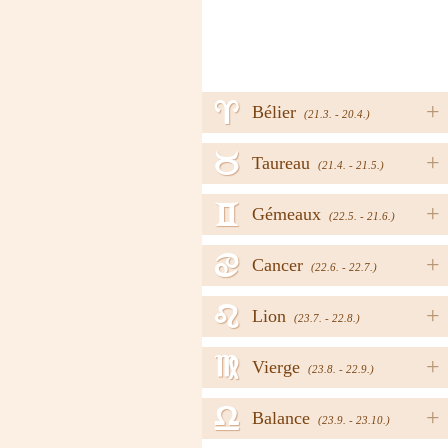
a
+
Bélier
(21.3. - 20.4.)
b
+
Taureau
(21.4. - 21.5.)
c
+
Gémeaux
(22.5. - 21.6.)
d
+
Cancer
(22.6. - 22.7.)
e
+
Lion
(23.7. - 22.8.)
f
+
Vierge
(23.8. - 22.9.)
g
+
Balance
(23.9. - 23.10.)