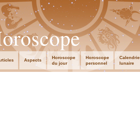
Horoscope
Horoscope
Horoscope
Calendrie
rticles
Aspects
du jour
personnel
lunaire