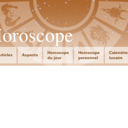
Horoscope
Horoscope
Horoscope
Calendrie
rticles
Aspects
du jour
personnel
lunaire