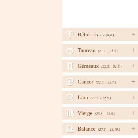
a
+
Bélier
(21.3. - 20.4.)
b
+
Taureau
(21.4. - 21.5.)
c
+
Gémeaux
(22.5. - 21.6.)
d
+
Cancer
(22.6. - 22.7.)
e
+
Lion
(23.7. - 22.8.)
f
+
Vierge
(23.8. - 22.9.)
g
+
Balance
(23.9. - 23.10.)