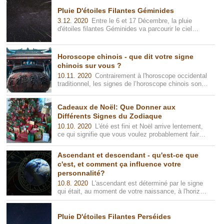
Pluie D'étoiles Filantes Géminides
3.12. 2020
Entre le 6 et 17 Décembre, la pluie
d'étoiles filantes Géminides va parcourir le ciel
nocturne. Ses météorites indivi...
Horoscope chinois - que dit votre signe
chinois sur vous ?
10.11. 2020
Contrairement à l'horoscope occidental
traditionnel, les signes de l’horoscope chinois sont
basés sur un système comp...
Cadeaux de Noël: Que Donner aux
Différents Signes du Zodiaque
10.10. 2020
L'été est fini et Noël arrive lentement,
ce qui signifie que vous voulez probablement faire
plaisir à vos proches ave...
Ascendant et descendant - qu'est-ce que
c'est, et comment ça influence votre
personnalité?
10.8. 2020
L'ascendant est déterminé par le signe
qui était, au moment de votre naissance, à l'horizon
oriental, tandis que le d...
Pluie D'étoiles Filantes Perséides