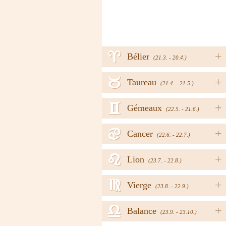
a
+
Bélier
(21.3. - 20.4.)
b
+
Taureau
(21.4. - 21.5.)
c
+
Gémeaux
(22.5. - 21.6.)
d
+
Cancer
(22.6. - 22.7.)
e
+
Lion
(23.7. - 22.8.)
f
+
Vierge
(23.8. - 22.9.)
g
+
Balance
(23.9. - 23.10.)