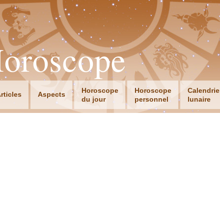
Horoscope
Horoscope
Horoscope
Calendrie
rticles
Aspects
du jour
personnel
lunaire