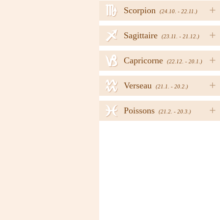
h
+
Scorpion
(24.10. - 22.11.)
i
+
Sagittaire
(23.11. - 21.12.)
j
+
Capricorne
(22.12. - 20.1.)
k
+
Verseau
(21.1. - 20.2.)
l
+
Poissons
(21.2. - 20.3.)