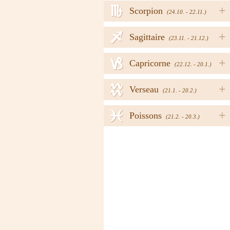
h
+
Scorpion
(24.10. - 22.11.)
i
+
Sagittaire
(23.11. - 21.12.)
j
+
Capricorne
(22.12. - 20.1.)
k
+
Verseau
(21.1. - 20.2.)
l
+
Poissons
(21.2. - 20.3.)