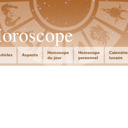
Horoscope
Horoscope
Horoscope
Calendrie
rticles
Aspects
du jour
personnel
lunaire