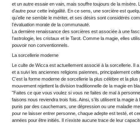
et un autre essaie en vain, mais souffre toujours de la misère
d'autre pour cette inégalité. En ce sens, une sorcière est quelq
qu'elle ne semble le mériter, et ses désirs sont considérés c
l'évaluation morale de la communauté.
La dernière renaissance des sorcières est associée à une fasc
l'astrologie, les cristaux et le Tarot. Comme la magie, elles uti
pouvoir non conventionnels.
La sorcellerie moderne
Le culte de Wicca est actuellement associé à la sorcellerie. Il a
et a suivi les anciennes religions païennes, principalement cel
C'est la forme moderne de sorcellerie la plus célèbre et la plus
mouvement rejettent la division traditionnelle de la magie en blan
"Faites ce que vous voulez si vous ne faites de mal à personne"
faisons nous reviendra trois fois. Ainsi, s'ils utilisent la magie à
punis par des cauchemars, une dépression ou une maladie me
pour ne laisser entrer personne, chaque adepte est testé, et ce
années pour être initiés. Il n'existe aucune trace de leur capacité