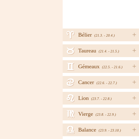
a
+
Bélier
(21.3. - 20.4.)
b
+
Taureau
(21.4. - 21.5.)
c
+
Gémeaux
(22.5. - 21.6.)
d
+
Cancer
(22.6. - 22.7.)
e
+
Lion
(23.7. - 22.8.)
f
+
Vierge
(23.8. - 22.9.)
g
+
Balance
(23.9. - 23.10.)