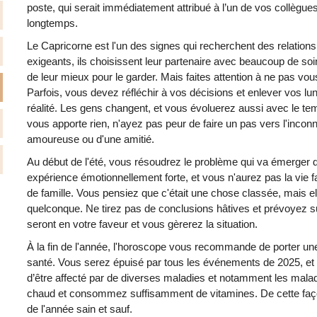
poste, qui serait immédiatement attribué à l’un de vos collègue
longtemps.
Le Capricorne est l'un des signes qui recherchent des relations s
exigeants, ils choisissent leur partenaire avec beaucoup de soin e
de leur mieux pour le garder. Mais faites attention à ne pas vou
Parfois, vous devez réfléchir à vos décisions et enlever vos lune
réalité. Les gens changent, et vous évoluerez aussi avec le temps
vous apporte rien, n'ayez pas peur de faire un pas vers l'inconnu
amoureuse ou d'une amitié.
Au début de l'été, vous résoudrez le problème qui va émerger 
expérience émotionnellement forte, et vous n'aurez pas la vie fa
de famille. Vous pensiez que c'était une chose classée, mais e
quelconque. Ne tirez pas de conclusions hâtives et prévoyez 
seront en votre faveur et vous gèrerez la situation.
À la fin de l'année, l'horoscope vous recommande de porter une 
santé. Vous serez épuisé par tous les événements de 2025, et 
d’être affecté par de diverses maladies et notamment les mala
chaud et consommez suffisamment de vitamines. De cette faço
de l'année sain et sauf.