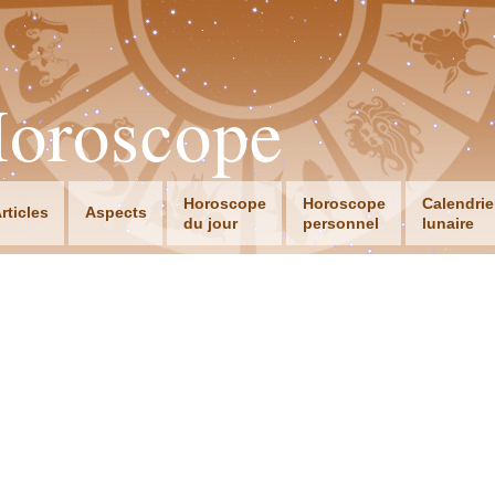
Horoscope
Horoscope
Horoscope
Calendrie
rticles
Aspects
du jour
personnel
lunaire