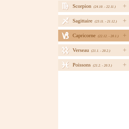
h
+
Scorpion
(24.10. - 22.11.)
i
+
Sagittaire
(23.11. - 21.12.)
j
+
Capricorne
(22.12. - 20.1.)
k
+
Verseau
(21.1. - 20.2.)
l
+
Poissons
(21.2. - 20.3.)