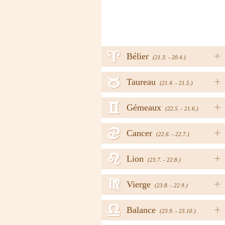
a
+
Bélier
(21.3. - 20.4.)
b
+
Taureau
(21.4. - 21.5.)
c
+
Gémeaux
(22.5. - 21.6.)
d
+
Cancer
(22.6. - 22.7.)
e
+
Lion
(23.7. - 22.8.)
f
+
Vierge
(23.8. - 22.9.)
g
+
Balance
(23.9. - 23.10.)