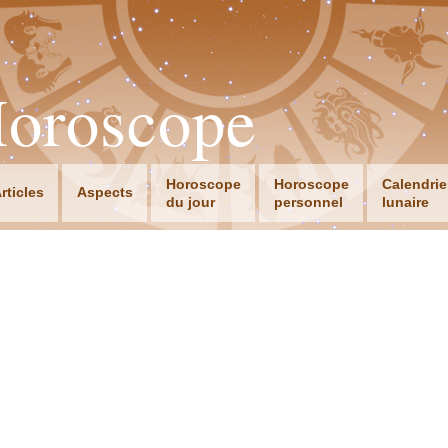
Horoscope
Horoscope
Horoscope
Calendrie
rticles
Aspects
du jour
personnel
lunaire