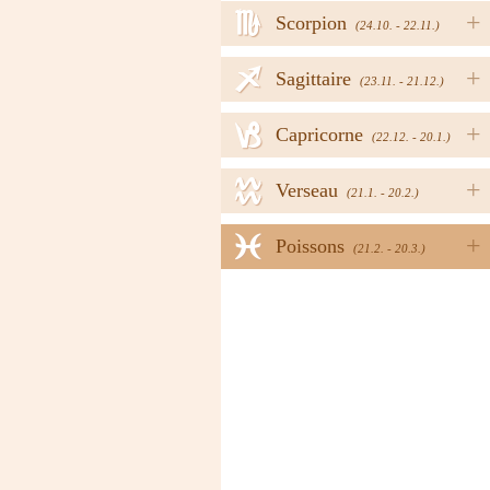
h
+
Scorpion
(24.10. - 22.11.)
i
+
Sagittaire
(23.11. - 21.12.)
j
+
Capricorne
(22.12. - 20.1.)
k
+
Verseau
(21.1. - 20.2.)
l
+
Poissons
(21.2. - 20.3.)