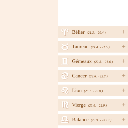
a
+
Bélier
(21.3. - 20.4.)
b
+
Taureau
(21.4. - 21.5.)
c
+
Gémeaux
(22.5. - 21.6.)
d
+
Cancer
(22.6. - 22.7.)
e
+
Lion
(23.7. - 22.8.)
f
+
Vierge
(23.8. - 22.9.)
g
+
Balance
(23.9. - 23.10.)